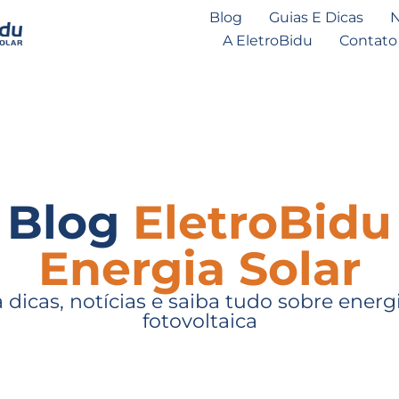
Blog
Guias E Dicas
N
A EletroBidu
Contato
Blog
EletroBidu
Energia Solar
a dicas, notícias e saiba tudo sobre energi
fotovoltaica