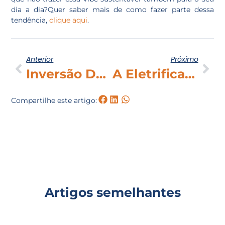
dia a dia?Quer saber mais de como fazer parte dessa
tendência,
clique aqui
.
Anterior
Próximo
Inversão De Fluxo Em Energia Solar: O Que É, Como Funciona E A Nova Regra Da ANEEL Que Facilita Projetos
A Eletrificação Dos Automóveis E O Futuro Da Mobilidade Sustentável.
Compartilhe este artigo:
Artigos semelhantes