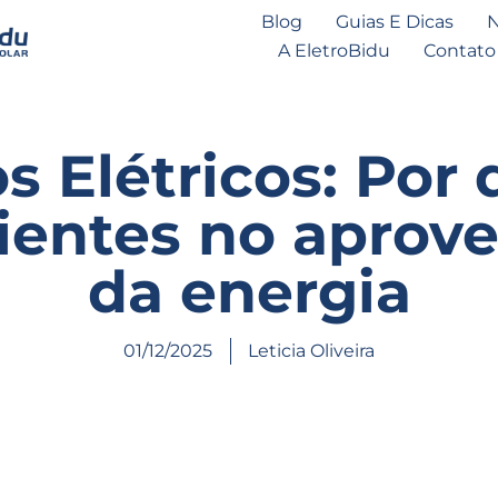
Blog
Guias E Dicas
N
A EletroBidu
Contato
s Elétricos: Por
cientes no aprov
da energia
01/12/2025
Leticia Oliveira