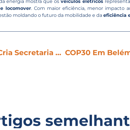
 da energia mostra que os
veículos elétricos
represent
se locomover
. Com maior eficiência, menor impacto a
 estão moldando o futuro da mobilidade e da
eficiência 
Governo Federal Cria Secretaria Nacional De Eletromobilidade: Um Marco Para O Futuro Da Mobilidade Elétrica No Brasil
rtigos semelhant