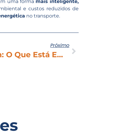
am uma forma
mais inteligente,
mbiental e custos reduzidos de
energética
no transporte.
Próximo
COP30 Em Belém: O Que Está Em Jogo Na Conferência Do Clima E O Papel Do Brasil Nas Metas Globais De Emissão
es