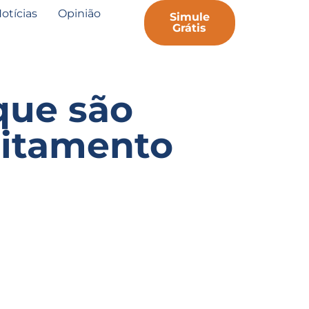
otícias
Opinião
Simule
Grátis
 que são
eitamento